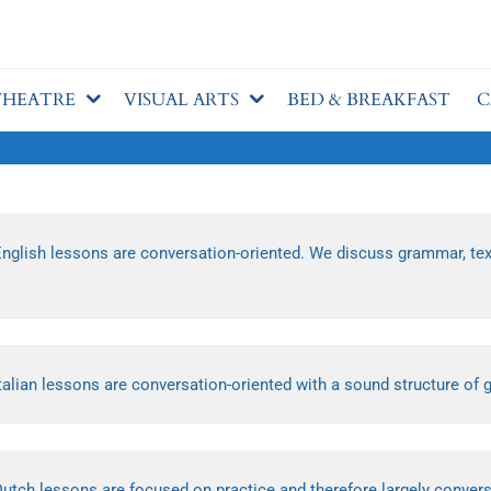
Huis
N
THEATRE
VISUAL ARTS
BED & BREAKFAST
C
nglish lessons are conversation-oriented. We discuss grammar, text
talian lessons are conversation-oriented with a sound structure of
utch lessons are focused on practice and therefore largely convers