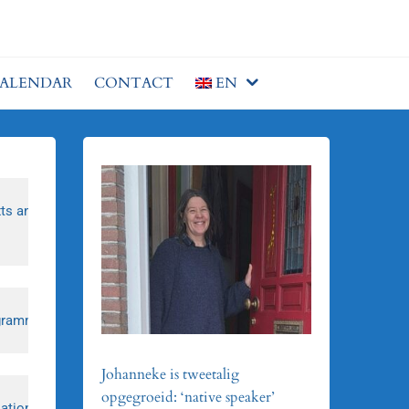
ALENDAR
CONTACT
EN
s and listening material, tailored to the level and needs of the st
 grammar tailored to the level and needs of the student. As a basic
Johanneke is tweetalig
opgegroeid: ‘native speaker’
ation-oriented. We work with “Klare Taal”, extensive basic grammar